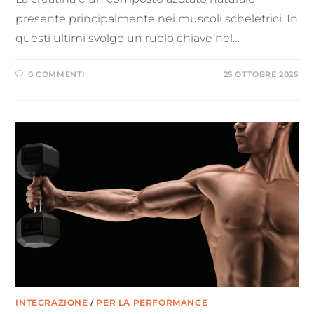
presente principalmente nei muscoli scheletrici. In
questi ultimi svolge un ruolo chiave nel…
0 COMMENTI
25 OTTOBRE 2025
INTEGRAZIONE
/
PER LA PERFORMANCE