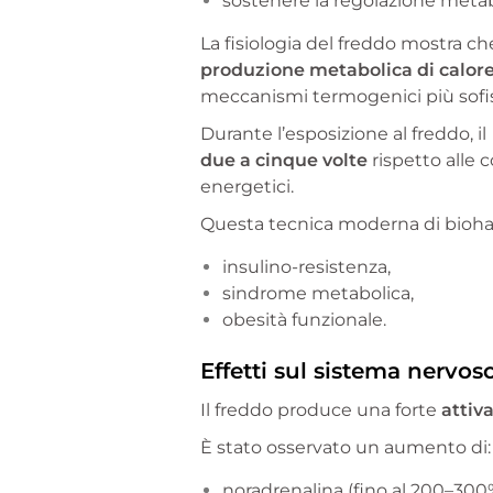
sostenere la regolazione metab
La fisiologia del freddo mostra c
produzione metabolica di calor
meccanismi termogenici più sofist
Durante l’esposizione al freddo, il
due a cinque volte
rispetto alle c
energetici.
Questa tecnica moderna di biohac
insulino-resistenza,
sindrome metabolica,
obesità funzionale.
Effetti sul sistema nervoso
Il freddo produce una forte
attiv
È stato osservato un aumento di:
noradrenalina (fino al 200–300