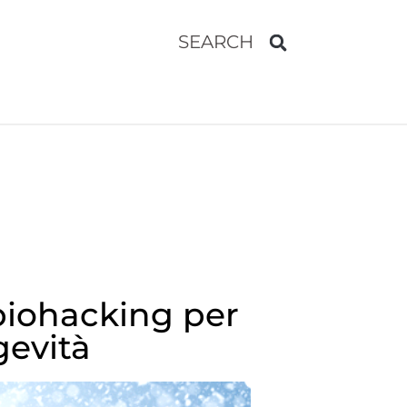
SEARCH
biohacking per
gevità