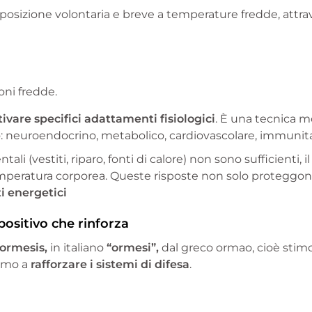
posizione volontaria e breve a temperature fredde, attra
oni fredde.
tivare specifici adattamenti fisiologici
. È una tecnica 
lo: neuroendocrino, metabolico, cardiovascolare, immunita
 (vestiti, riparo, fonti di calore) non sono sufficienti, i
mperatura corporea. Queste risposte non solo proteggon
i energetici
positivo che rinforza
ormesis,
in italiano
“ormesi”,
dal greco ormao, cioè stimol
ismo a
rafforzare i sistemi di difesa
.