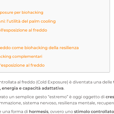
xposure per biohacking
i: l’utilità del palm cooling
ll'esposizione al freddo
freddo come biohacking della resilienza
acking complementari
'esposizione al freddo
ontrollata al freddo (Cold Exposure) è diventata una delle
, energia e capacità adattativa
.
rato un semplice gesto “estremo” è oggi oggetto di
cres
iammazione, sistema nervoso, resilienza mentale, recuper
è una forma di
hormesis
, ovvero uno
stimolo controllato