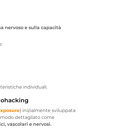
ma nervoso e sulla capacità
o:
teristiche individuali.
biohacking
Exposure
) inizialmente sviluppata
 in modo dettagliato come
i, vascolari e nervosi.